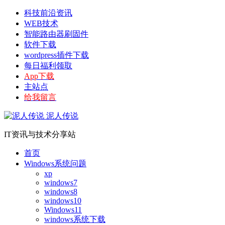
科技前沿资讯
WEB技术
智能路由器刷固件
软件下载
wordpress插件下载
每日福利领取
App下载
主站点
给我留言
泥人传说
IT资讯与技术分享站
首页
Windows系统问题
xp
windows7
windows8
windows10
Windows11
windows系统下载