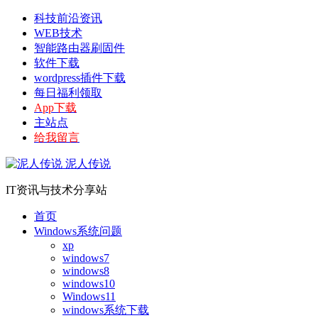
科技前沿资讯
WEB技术
智能路由器刷固件
软件下载
wordpress插件下载
每日福利领取
App下载
主站点
给我留言
泥人传说
IT资讯与技术分享站
首页
Windows系统问题
xp
windows7
windows8
windows10
Windows11
windows系统下载