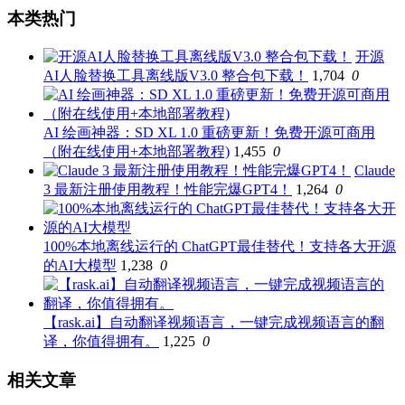
本类热门
开源
AI人脸替换工具离线版V3.0 整合包下载！
1,704
0
AI 绘画神器：SD XL 1.0 重磅更新！免费开源可商用
（附在线使用+本地部署教程)
1,455
0
Claude
3 最新注册使用教程！性能完爆GPT4！
1,264
0
100%本地离线运行的 ChatGPT最佳替代！支持各大开源
的AI大模型
1,238
0
【rask.ai】自动翻译视频语言，一键完成视频语言的翻
译，你值得拥有。
1,225
0
相关文章