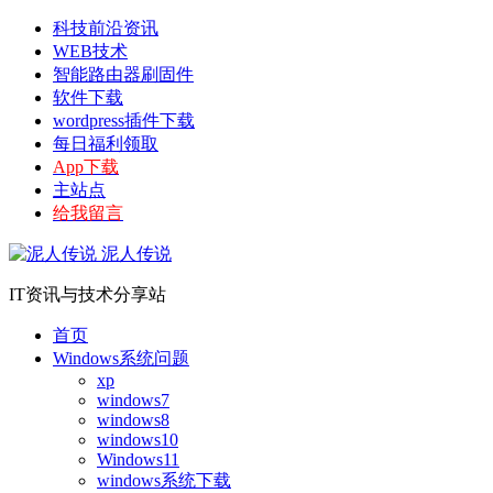
科技前沿资讯
WEB技术
智能路由器刷固件
软件下载
wordpress插件下载
每日福利领取
App下载
主站点
给我留言
泥人传说
IT资讯与技术分享站
首页
Windows系统问题
xp
windows7
windows8
windows10
Windows11
windows系统下载