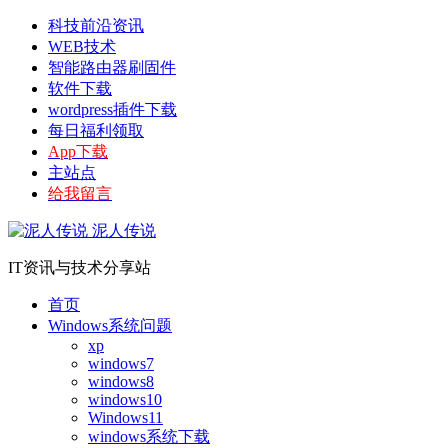
科技前沿资讯
WEB技术
智能路由器刷固件
软件下载
wordpress插件下载
每日福利领取
App下载
主站点
给我留言
泥人传说
IT资讯与技术分享站
首页
Windows系统问题
xp
windows7
windows8
windows10
Windows11
windows系统下载