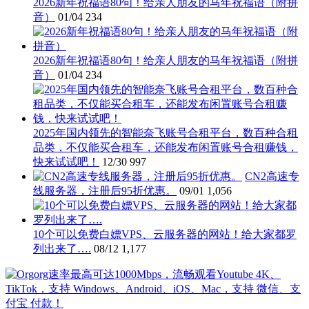
2026新年祝福语80句！给亲人朋友的马年祝福语（附拼
音）
01/04
234
2026新年祝福语80句！给亲人朋友的马年祝福语（附拼
音）
01/04
234
2025年国内领先的智能奈飞账号合租平台，数百种合租
品类，不仅能买合租车，还能发布闲置账号合租赚钱，
快来试试吧！
12/30
997
CN2高速专
线服务器，注册后95折优惠。
09/01
1,056
10个可以免费白嫖VPS、云服务器的网站！给大家都罗
列出来了….
08/12
1,177